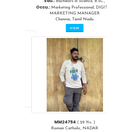
Edu.:
Bachelors in Science, B.SC.,
Occu.:
Marketing Professional, DIGITAL
MARKETING MANAGER
Chennai, Tamil Nadu
VIEW
MM24754
( 29 Yrs. )
Roman Catholic, NADAR