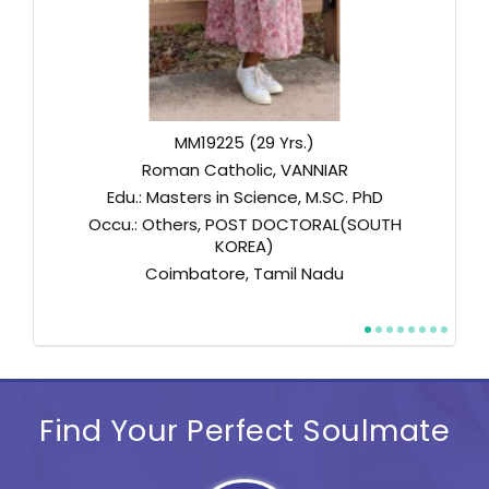
MM17167 (42 Yrs.)
Roman Catholic, NADAR
Edu.: Diploma in AMIE, DIPLOMA
Occu.: Business Person, PHOTOGRAPHER
(OWN E-SEVAI CENTRE)
Kanyakumari, Tamil Nadu